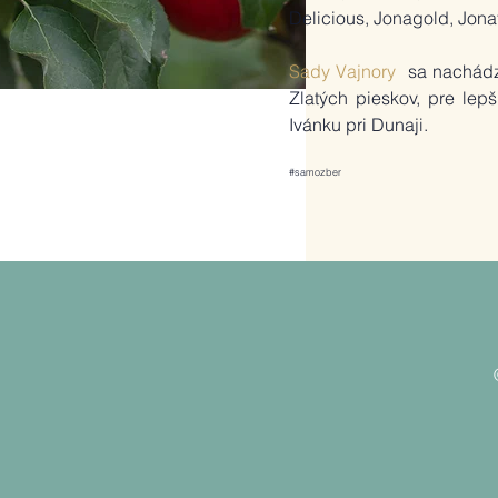
Delicious, Jonagold, Jonat
Sady Vajnory
sa nachádza
Zlatých pieskov, pre lep
Ivánku pri Dunaji.
#samozber