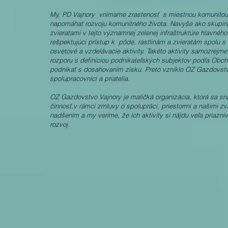
My, PD Vajnory vnímame zrastenosť s miestnou komunitou a
napomáhať rozvoju komunitného života. Navyše ako skupina 
zvieratami v tejto významnej zelenej infraštruktúre hlavné
rešpektujúci prístup k pôde, rastlinám a zvieratám spolu s
osvetové a vzdelávacie aktivity. Takéto aktivity samozrejm
rozporu s definíciou podnikateľských subjektov podľa Obch
podnikať s dosahovaním zisku. Preto vzniklo OZ Gazdovstvo
spolupracovníci a priatelia.
OZ Gazdovstvo Vajnory je maličká organizácia, ktorá sa sn
činnosť,v rámci zmluvy o spolupráci, priestormi a našimi z
nadšením a my veríme, že ich aktivity si nájdu veľa priazniv
rozvoj.