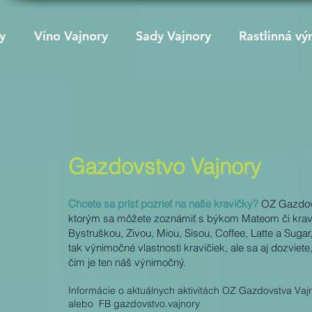
y
Víno Vajnory
Sady Vajnory
Rastlinná vý
Gazdovstvo Vajnory
Chcete sa prísť pozrieť na naše kravičky?​
OZ Gazdovs
ktorým sa môžete zoznámiť s býkom Mateom či kravič
Bystruškou, Zivou, Miou, Sisou, Coffee, Latte a Sugar
tak výnimočné vlastnosti kravičiek, ale sa aj dozvie
čím je ten náš výnimočný.
Informácie o aktuálnych aktivitách OZ Gazdovstva Vaj
alebo FB gazdovstvo.vajnory